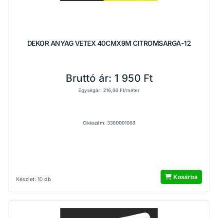
DEKOR ANYAG VETEX 40CMX9M CITROMSARGA-12
Bruttó ár:
1 950 Ft
Egységár: 216,66 Ft/méter
Cikkszám: 3380001068
Kosárba
Készlet: 10 db