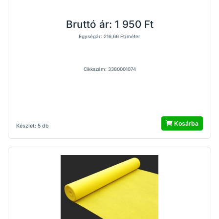
Bruttó ár:
1 950 Ft
Egységár: 216,66 Ft/méter
Cikkszám: 3380001074
Kosárba
Készlet: 5 db