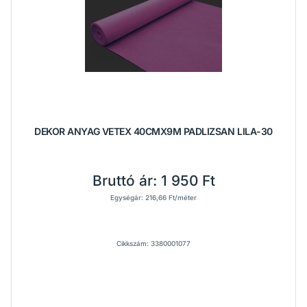
DEKOR ANYAG VETEX 40CMX9M PADLIZSAN LILA-30
Bruttó ár:
1 950 Ft
Egységár: 216,66 Ft/méter
Cikkszám: 3380001077