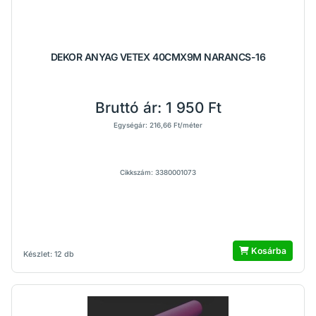
DEKOR ANYAG VETEX 40CMX9M NARANCS-16
Bruttó ár:
1 950 Ft
Egységár: 216,66 Ft/méter
Cikkszám: 3380001073
Kosárba
Készlet: 12 db