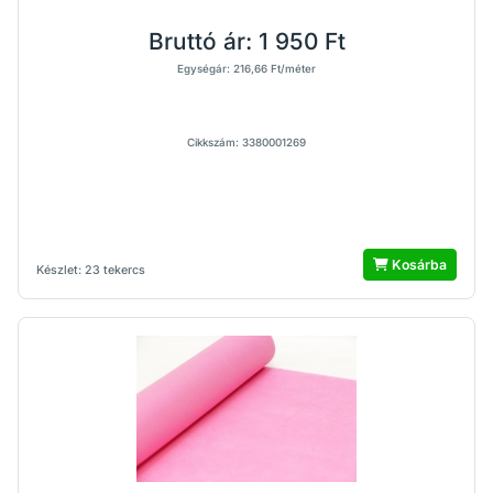
Bruttó ár:
1 950 Ft
Egységár: 216,66 Ft/méter
Cikkszám: 3380001269
Kosárba
Készlet: 23 tekercs