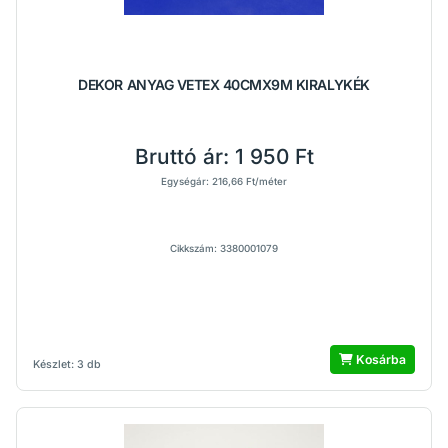
DEKOR ANYAG VETEX 40CMX9M KIRALYKÉK
Bruttó ár:
1 950 Ft
Egységár: 216,66 Ft/méter
Cikkszám: 3380001079
Kosárba
Készlet: 3 db