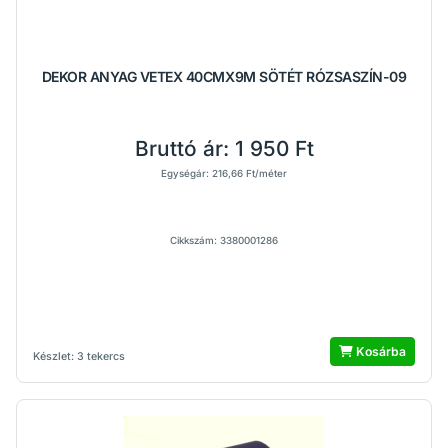
DEKOR ANYAG VETEX 40CMX9M SÖTÉT RÓZSASZÍN-09
Bruttó ár:
1 950 Ft
Egységár: 216,66 Ft/méter
Cikkszám: 3380001286
Kosárba
Készlet: 3 tekercs