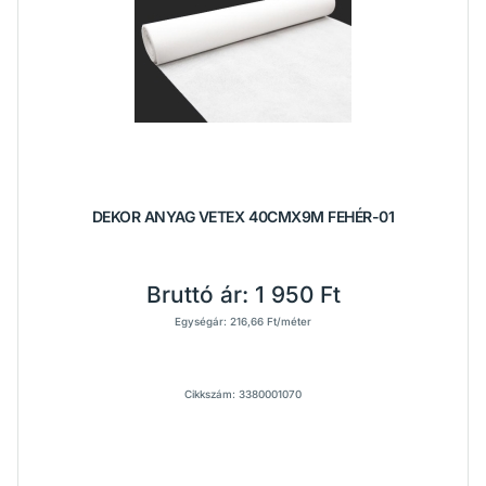
DEKOR ANYAG VETEX 40CMX9M FEHÉR-01
Bruttó ár:
1 950 Ft
Egységár: 216,66 Ft/méter
Cikkszám: 3380001070