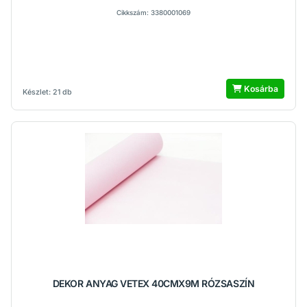
Cikkszám: 3380001069
Kosárba
Készlet: 21 db
DEKOR ANYAG VETEX 40CMX9M RÓZSASZÍN