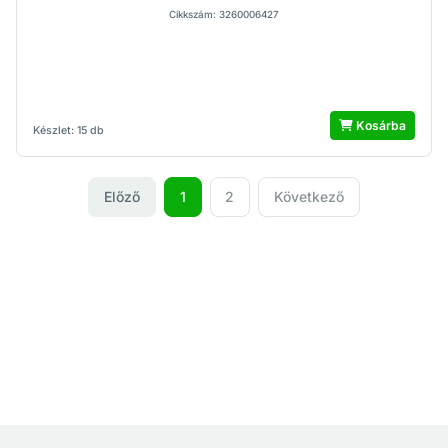
Cikkszám: 3260006427
Kosárba
Készlet: 15 db
Előző
1
2
Következő