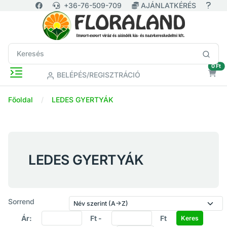
+36-76-509-709
AJÁNLATKÉRÉS
ür
0 Ft
BELÉPÉS/REGISZTRÁCIÓ
Főoldal
LEDES GYERTYÁK
LEDES GYERTYÁK
Sorrend
Ár:
Ft -
Ft