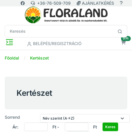
+36-76-509-709
AJÁNLATKÉRÉS
ür
0 Ft
BELÉPÉS/REGISZTRÁCIÓ
Főoldal
Kertészet
Kertészet
Sorrend
Ár:
Ft -
Ft