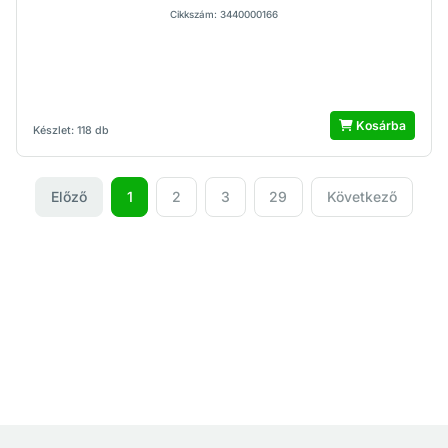
Cikkszám: 3440000166
Kosárba
Készlet: 118 db
Előző
1
2
3
29
Következő