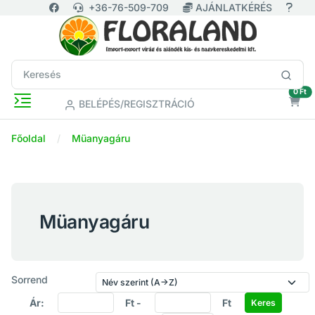
+36-76-509-709
AJÁNLATKÉRÉS
ür
0 Ft
BELÉPÉS/REGISZTRÁCIÓ
Főoldal
Müanyagáru
Müanyagáru
Sorrend
Ár:
Ft -
Ft