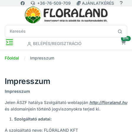
+36-76-509-709
AJÁNLATKÉRÉS
ür
0 Ft
BELÉPÉS/REGISZTRÁCIÓ
Főoldal
Impresszum
Impresszum
Impresszum
Jelen ÁSZF hatálya Szolgáltató weblapján
http://floraland.hu
és aldomainjein történő jogviszonyokra terjed ki.
Szolgáltató adatai:
A szolgáltató neve: FLÓRALAND KFT