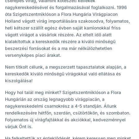
cserepes virág, valamint kötészeti kellékek
nagykereskedésével és forgalmazásával foglalkozni. 1996
óta Szigetszentmiklóson a Flora Hungária Virágpiacon
Holland vágott virág importálására szakosodva, folyamatos,
heti kétszer szállít egész évben saját kamionokkal friss
vágott virágot a vásárlok részére. Az eltelt idő alatt
kialakítottuk a kereskedők részére a kiváló minőségű
beszerzési forrásokat és a ma már nélkülözhetetlen
versenyképes piaci árakat.
Nem titkolt célunk, a megszerzett tapasztalatok alapján, a
kereskedők kiváló minőségű virágokkal való ellátása és
kiszolgálása!
Hogy hol talál meg minket? Szigetszentmiklóson a Flora
Hungárián az ország legnagyobb virágpiacán, a
nagykereskedelmi csarnokrész a 4-5 standján. Állunk
rendelkezésére hétfőn, szerdán, csütörtökön, és szombaton.
Folyamatos új virágfajtákkal és akciókkal, kedvezménnyel
várjuk Önt is.
Ha felkeltettük az érdeklődését, kérem keressen meg minket,