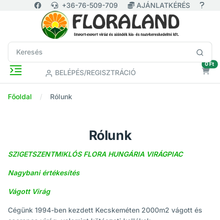
+36-76-509-709
AJÁNLATKÉRÉS
ür
0 Ft
BELÉPÉS/REGISZTRÁCIÓ
Főoldal
Rólunk
Rólunk
SZIGETSZENTMIKLÓS FLORA HUNGÁRIA VIRÁGPIAC
Nagybani értékesítés
Vágott Virág
Cégünk 1994-ben kezdett Kecskeméten 2000m2 vágott és