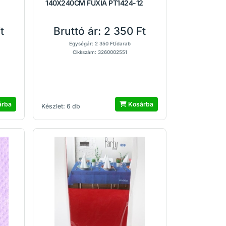
140X240CM FUXIA PT1424-12
t
Bruttó ár:
2 350 Ft
Egységár: 2 350 Ft/darab
Cikkszám: 3260002551
árba
Kosárba
Készlet: 6 db