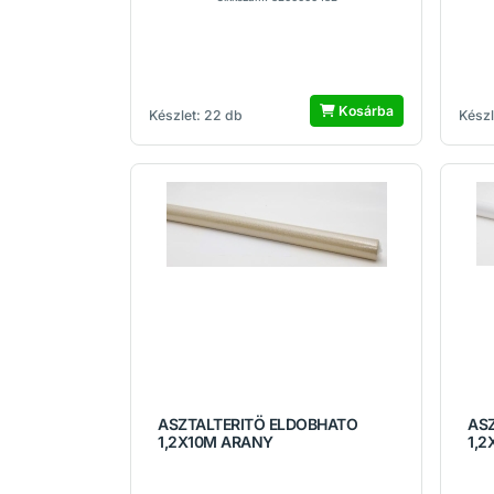
Kosárba
Készlet: 22 db
Készl
ASZTALTERITÖ ELDOBHATO
AS
1,2X10M ARANY
1,2