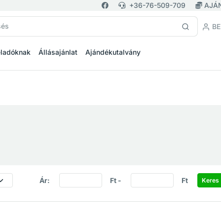
+36-76-509-709
AJÁ
BE
eladóknak
Állásajánlat
Ajándékutalvány
Ár:
Ft -
Ft