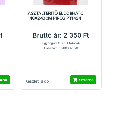
ASZTALTERITÖ ELDOBHATO
140X240CM PIROS PT1424
t
Bruttó ár:
2 350 Ft
Egységár: 2 350 Ft/darab
Cikkszám: 3260002550
árba
Kosárba
Készlet: 8 db