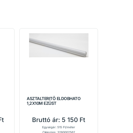
ASZTALTERITÖ ELDOBHATO
1,2X10M EZÜST
Ft
Bruttó ár:
5 150 Ft
Egységár: 515 Ft/méter
Cikkszám: 3260002562