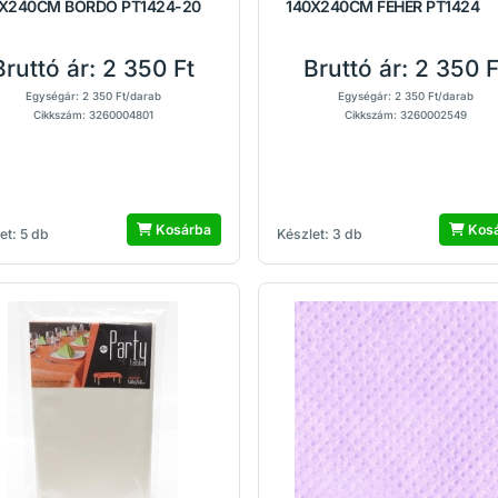
0X240CM BORDÓ PT1424-20
140X240CM FEHÉR PT1424
Bruttó ár:
2 350 Ft
Bruttó ár:
2 350 F
Egységár: 2 350 Ft/darab
Egységár: 2 350 Ft/darab
Cikkszám: 3260004801
Cikkszám: 3260002549
Kosárba
Kos
et: 5 db
Készlet: 3 db