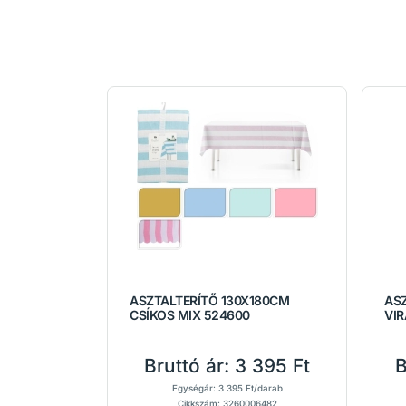
ASZTALTERÍTŐ 130X180CM
AS
CSÍKOS MIX 524600
VI
Bruttó ár:
3 395 Ft
B
Egységár: 3 395 Ft/darab
Cikkszám: 3260006482