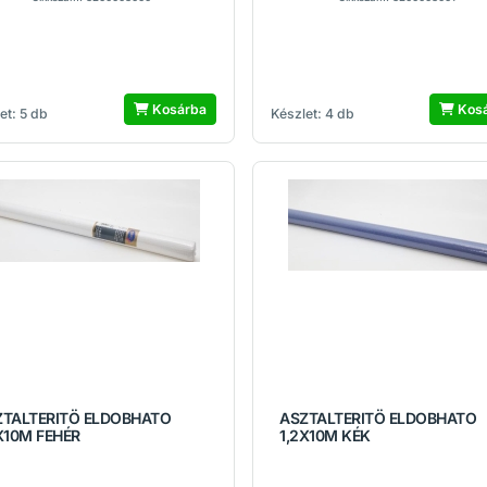
Kosárba
Kos
et: 5 db
Készlet: 4 db
ZTALTERITÖ ELDOBHATO
ASZTALTERITÖ ELDOBHATO
X10M FEHÉR
1,2X10M KÉK