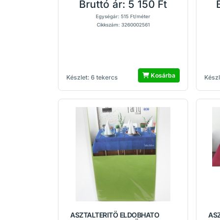
Bruttó ár:
5 150 Ft
Egységár: 515 Ft/méter
Cikkszám: 3260002561
Kosárba
Készlet: 6 tekercs
Készl
ASZTALTERITÖ ELDOBHATO
AS