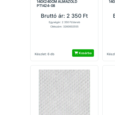
140X240CM ALMAZÖLD
14
PT1424-08
Bruttó ár:
2 350 Ft
Egységár: 2 350 Ft/darab
Cikkszám: 3260002555
Kosárba
Készlet: 6 db
Készl