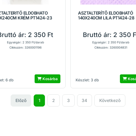
ZTALTERITÖ ELDOBHATO
ASZTALTERÍTŐ ELDOBHATÓ
0X240CM KRÉM PT1424-23
140X240CM LILA PT1424-28
Bruttó ár:
2 350 Ft
Bruttó ár:
2 350 F
Egységár: 2 350 Ft/darab
Egységár: 2 350 Ft/darab
Cikkszám: 3260001196
Cikkszám: 3260004831
Kosárba
Kos
et: 6 db
Készlet: 3 db
Előző
1
2
3
34
Következő