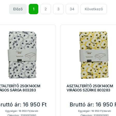
Előző
1
2
3
34
Következő
ZTALTERÍTŐ 250X140CM
ASZTALTERÍTÖ 250X140CM
RÁGOS SÁRGA 803283
VIRÁGOS SZÜRKE 803283
ruttó ár:
16 950 Ft
Bruttó ár:
16 950 
Egységár: 16 950 Ft/darab
Egységár: 16 950 Ft/darab
Cikkszám: 3260003060
Cikkszám: 3260003061