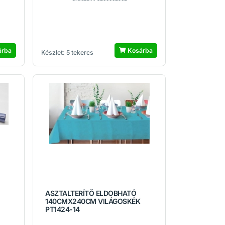
árba
Kosárba
Készlet: 5 tekercs
ASZTALTERÍTŐ ELDOBHATÓ
140CMX240CM VILÁGOSKÉK
PT1424-14