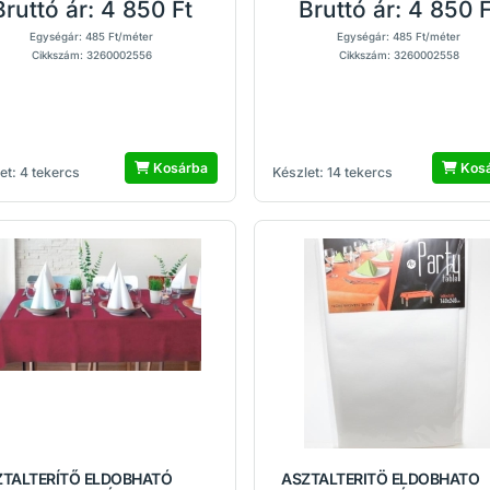
Bruttó ár:
4 850 Ft
Bruttó ár:
4 850 F
Egységár: 485 Ft/méter
Egységár: 485 Ft/méter
Cikkszám: 3260002556
Cikkszám: 3260002558
Kosárba
Kos
et: 4 tekercs
Készlet: 14 tekercs
ZTALTERÍTŐ ELDOBHATÓ
ASZTALTERITÖ ELDOBHATO