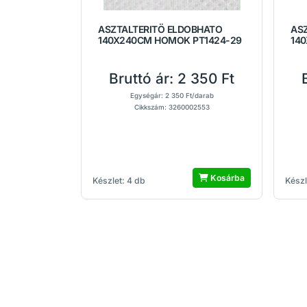
ASZTALTERITÖ ELDOBHATO
AS
140X240CM HOMOK PT1424-29
14
Bruttó ár:
2 350 Ft
Egységár: 2 350 Ft/darab
Cikkszám: 3260002553
Kosárba
Készlet: 4 db
Készl