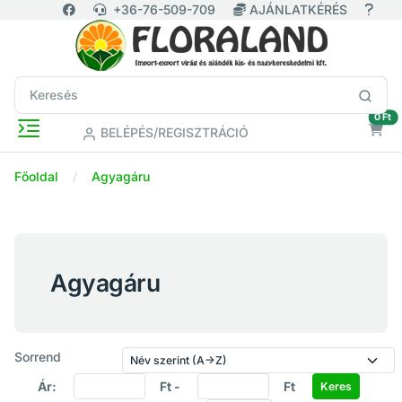
+36-76-509-709
AJÁNLATKÉRÉS
ür
0 Ft
BELÉPÉS/REGISZTRÁCIÓ
Főoldal
Agyagáru
Agyagáru
Sorrend
Ár:
Ft -
Ft