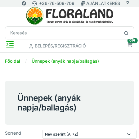
+36-76-509-709
AJÁNLATKÉRÉS
ür
0 Ft
BELÉPÉS/REGISZTRÁCIÓ
Főoldal
Ünnepek (anyák napja/ballagás)
Ünnepek (anyák
napja/ballagás)
Sorrend