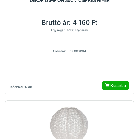
DEKOR LAMPION 30CM CSIPKÉS FEHÉR
Bruttó ár:
4 160 Ft
Egységár: 4 160 Ft/darab
Cikkszám: 3380001914
Kosárba
Készlet: 15 db