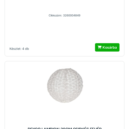
Cikkszám: 3260004849
Kosárba
Készlet: 4 db