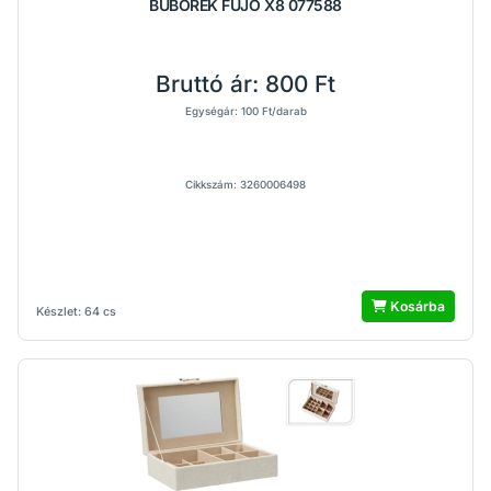
BUBORÉK FÚJÓ X8 077588
Bruttó ár:
800 Ft
Egységár: 100 Ft/darab
Cikkszám: 3260006498
Kosárba
Készlet: 64 cs