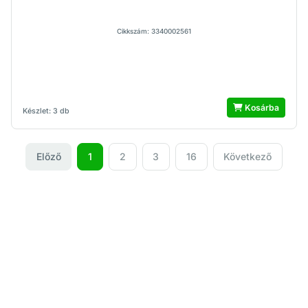
Cikkszám: 3340002561
Kosárba
Készlet: 3 db
Előző
1
2
3
16
Következő