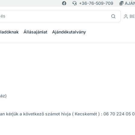
+36-76-509-709
AJÁ
BE
eladóknak
Állásajánlat
Ajándékutalvány
ház)
an kérjük a következő számot hívja ( Kecskemét ) : 06 70 224 05 