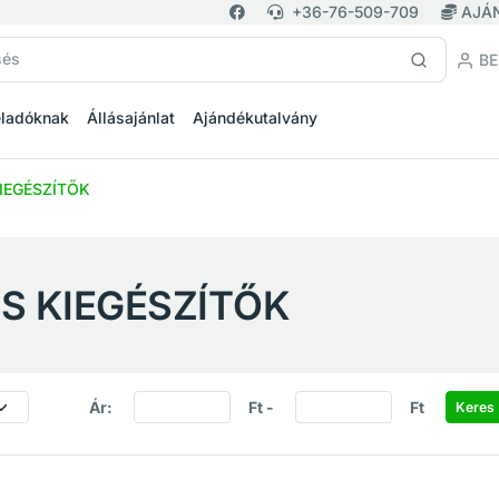
+36-76-509-709
AJÁ
BE
eladóknak
Állásajánlat
Ajándékutalvány
IEGÉSZÍTŐK
S KIEGÉSZÍTŐK
Ár:
Ft -
Ft