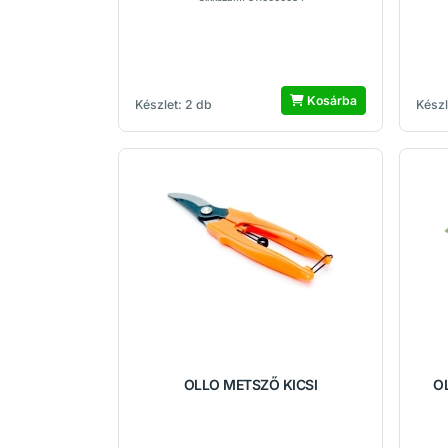
Kosárba
Készlet: 2 db
Készl
OLLO METSZŐ KICSI
O