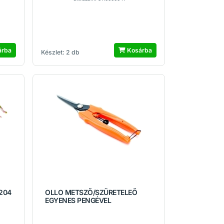
árba
Kosárba
Készlet: 2 db
204
OLLO METSZŐ/SZÜRETELEŐ
EGYENES PENGÉVEL