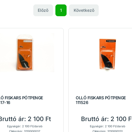
Előző
1
Következő
LÓ FISKARS PÓTPENGE
OLLÓ FISKARS PÓTPENGE
517-16
111526
Bruttó ár:
2 100 Ft
Bruttó ár:
2 100 F
Egységár: 2 100 Ft/darab
Egységár: 2 100 Ft/darab
Cikkszám: 3110000037
Cikkszám: 3110000131