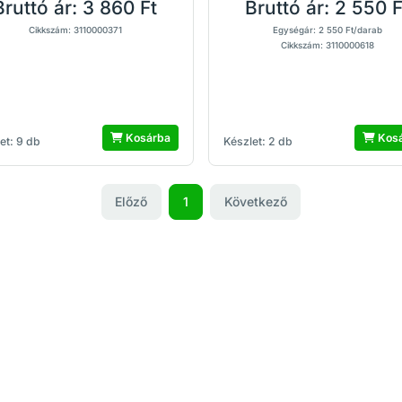
Bruttó ár:
3 860 Ft
Bruttó ár:
2 550 F
Cikkszám: 3110000371
Egységár: 2 550 Ft/darab
Cikkszám: 3110000618
Kosárba
Kos
et: 9 db
Készlet: 2 db
Előző
1
Következő