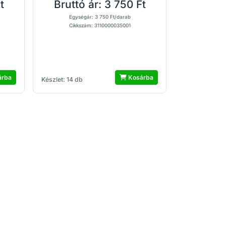
t
Bruttó ár:
3 750 Ft
Egységár: 3 750 Ft/darab
Cikkszám: 3110000035001
árba
Kosárba
Készlet: 14 db