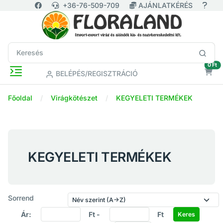
+36-76-509-709
AJÁNLATKÉRÉS
ür
0 Ft
BELÉPÉS/REGISZTRÁCIÓ
Főoldal
Virágkötészet
KEGYELETI TERMÉKEK
KEGYELETI TERMÉKEK
Sorrend
Ár:
Ft -
Ft