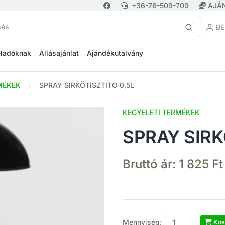
+36-76-509-709
AJÁ
BE
eladóknak
Állásajánlat
Ajándékutalvány
MÉKEK
SPRAY SIRKÖTISZTITO 0,5L
KEGYELETI TERMÉKEK
SPRAY SIRK
Bruttó ár:
1 825 Ft
Mennyiség:
Kos