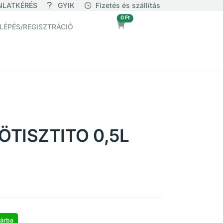
NLATKÉRÉS
GYIK
Fizetés és szállítás
üres
0 Ft
LÉPÉS/REGISZTRÁCIÓ
ÖTISZTITO 0,5L
árba