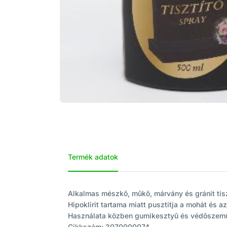
Termék adatok
Alkalmas mészkõ, mûkõ, márvány és gránit tisz
Hipoklirit tartama miatt pusztitja a mohát és az
Használata közben gumikesztyû és védõszemûve
Cikkszám: 3070000074