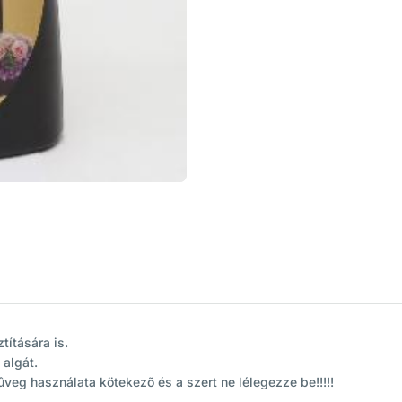
títására is.
 algát.
g használata kötekezõ és a szert ne lélegezze be!!!!!