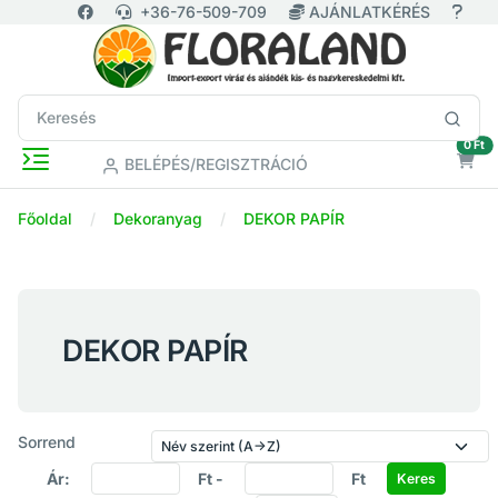
+36-76-509-709
AJÁNLATKÉRÉS
ür
0 Ft
BELÉPÉS/REGISZTRÁCIÓ
Főoldal
Dekoranyag
DEKOR PAPÍR
DEKOR PAPÍR
Sorrend
Ár:
Ft -
Ft