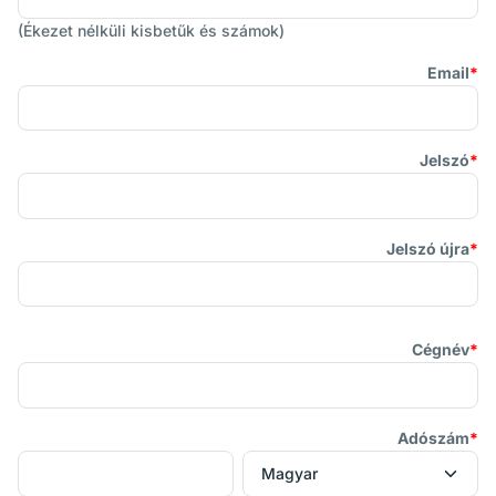
(Ékezet nélküli kisbetűk és számok)
Email
Jelszó
Jelszó újra
Cégnév
Adószám