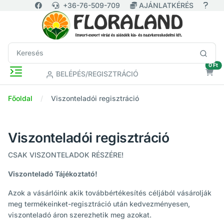
+36-76-509-709
AJÁNLATKÉRÉS
ür
0 Ft
BELÉPÉS/REGISZTRÁCIÓ
Főoldal
Viszonteladói regisztráció
Viszonteladói regisztráció
CSAK VISZONTELADOK RÉSZÉRE!
Viszonteladó Tájékoztató!
Azok a vásárlóink akik továbbértékesítés céljából vásárolják
meg termékeinket-regisztráció után kedvezményesen,
viszonteladó áron szerezhetik meg azokat.