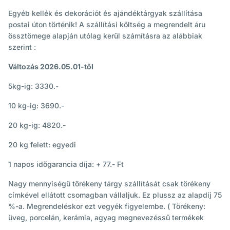
Egyéb kellék és dekorációt és ajándéktárgyak szállítása
postai úton történik! A szállítási költség a megrendelt áru
össztömege alapján utólag kerül számításra az alábbiak
szerint :
Változás 2026.05.01-től
5kg-ig: 3330
.-
10 kg-ig: 3690.-
20 kg-ig: 4820.-
20 kg felett: egyedi
1 napos időgarancia díja: + 77.- Ft
Nagy mennyiségű törékeny tárgy szállítását csak törékeny
címkével ellátott csomagban vállaljuk. Ez plussz az alapdíj 75
%-a. Megrendeléskor ezt vegyék figyelembe. ( Törékeny:
üveg, porcelán, kerámia, agyag megnevezéssű termékek