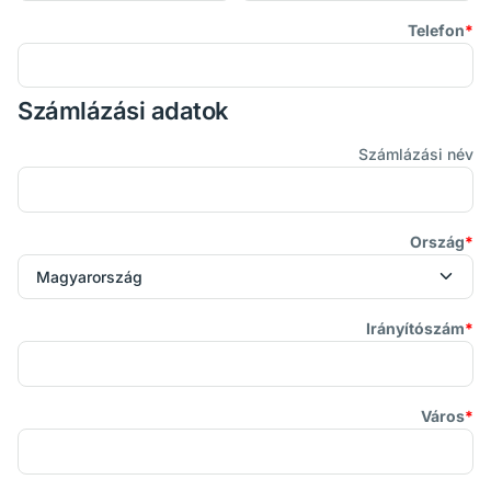
Telefon
Számlázási adatok
Számlázási név
Ország
Irányítószám
Város