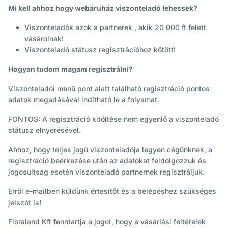
Mi kell ahhoz hogy webáruház viszonteladó lehessek?
Viszonteladók azok a partnerek , akik 20 000 ft felett
vásárolnak!
Viszonteladó státusz regisztrációhoz kötött!
Hogyan tudom magam regisztrálni?
Viszonteladói menü pont alatt található regisztráció pontos
adatok megadásával indítható le a folyamat.
FONTOS: A regisztráció kitöltése nem egyenlő a viszonteladó
státusz elnyerésével.
Ahhoz, hogy teljes jogú viszonteladója legyen cégünknek, a
regisztráció beérkezése után az adatokat feldolgozzuk és
jogosultság esetén viszonteladó partnernek regisztráljuk.
Erről e-mailben küldünk értesítőt és a belépéshez szükséges
jelszót is!
Floraland Kft fenntartja a jogot, hogy a vásárlási feltételek