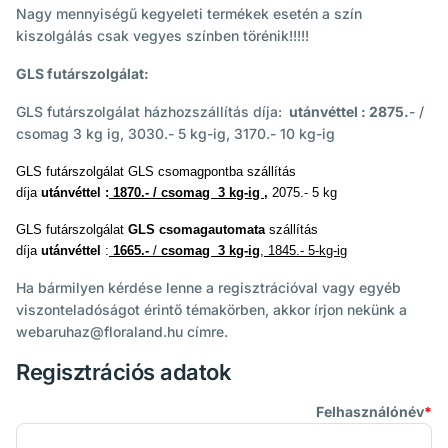
Nagy mennyiségű kegyeleti termékek esetén a szín
kiszolgálás csak vegyes színben törénik!!!!!
GLS futárszolgálat:
GLS futárszolgálat házhozszállítás díja:
utánvéttel : 2875.
- /
csomag 3 kg ig, 3030.- 5 kg-ig, 3170.- 10 kg-ig
GLS futárszolgálat GLS csomagpontba szállítás
díja
utánvéttel
:
1870
.- / csomag 3 kg-ig ,
2075.- 5 kg
GLS futárszolgálat
GLS csomagautomata
szállítás
díja
utánvéttel
:
1665.-
/
csomag 3 kg-ig
, 1845.- 5-kg-ig
Ha bármilyen kérdése lenne a regisztrációval vagy egyéb
viszonteladóságot érintő témakörben, akkor írjon nekünk a
webaruhaz@floraland.hu címre.
Regisztrációs adatok
Felhasználónév