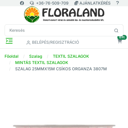
+36-76-509-709
AJÁNLATKÉRÉS
ür
0 Ft
BELÉPÉS/REGISZTRÁCIÓ
Főoldal
Szalag
TEXTIL SZALAGOK
MINTÁS TEXTIL SZALAGOK
SZALAG 25MMX15M CSÍKOS ORGANZA 3807M