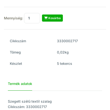
Mennyiség:
Kosárba
Cikkszám
3330002717
Tömeg
0,02kg
Készlet
5 tekercs
Termék adatok
Szegett szélû textil szalag
Cikkszám: 3330002717