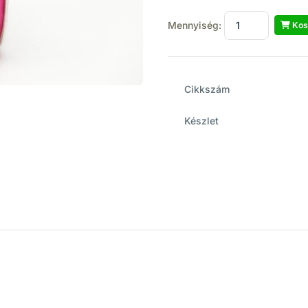
Mennyiség:
Kos
Cikkszám
Készlet