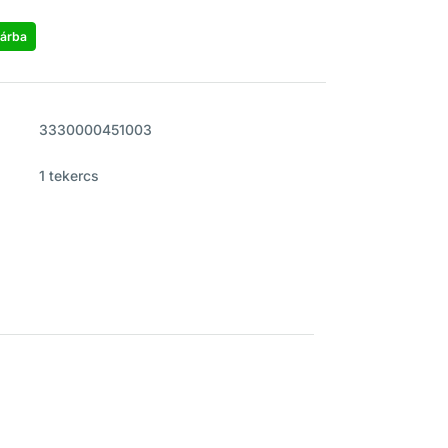
árba
3330000451003
1 tekercs