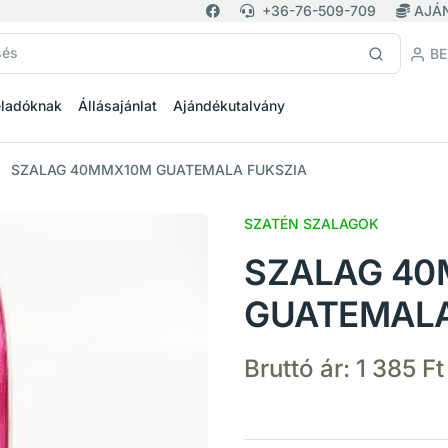
+36-76-509-709
AJÁ
BE
eladóknak
Állásajánlat
Ajándékutalvány
SZALAG 40MMX10M GUATEMALA FUKSZIA
SZATÉN SZALAGOK
SZALAG 4
GUATEMALA
Bruttó ár:
1 385 Ft