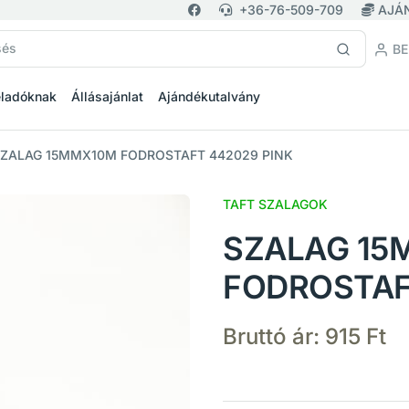
+36-76-509-709
AJÁ
BE
eladóknak
Állásajánlat
Ajándékutalvány
ZALAG 15MMX10M FODROSTAFT 442029 PINK
TAFT SZALAGOK
SZALAG 15
FODROSTAF
Bruttó ár:
915 Ft