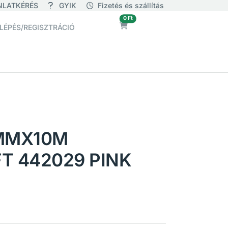
NLATKÉRÉS
GYIK
Fizetés és szállítás
üres
0 Ft
LÉPÉS/REGISZTRÁCIÓ
MMX10M
T 442029 PINK