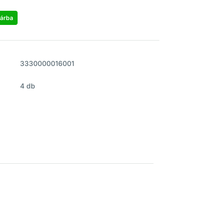
árba
3330000016001
4 db