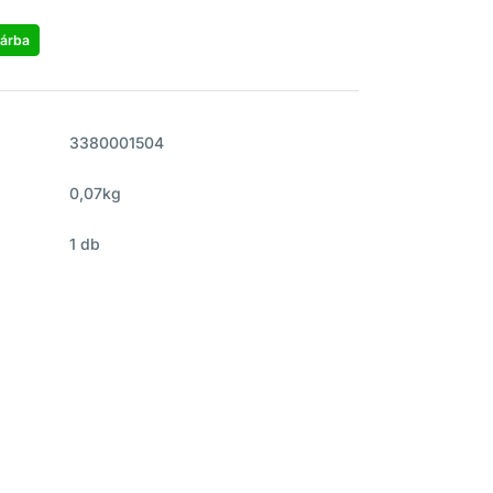
árba
3380001504
0,07kg
1 db