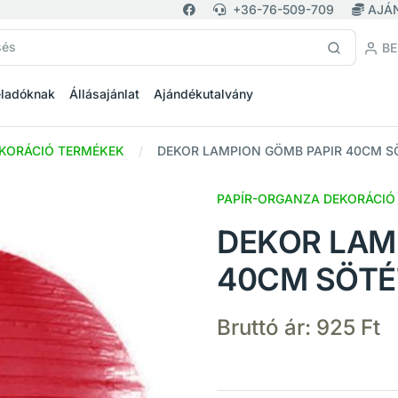
+36-76-509-709
AJÁ
BE
eladóknak
Állásajánlat
Ajándékutalvány
KORÁCIÓ TERMÉKEK
DEKOR LAMPION GÖMB PAPIR 40CM S
PAPÍR-ORGANZA DEKORÁCIÓ
DEKOR LAM
40CM SÖTÉ
Bruttó ár:
925 Ft