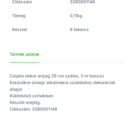
Cikkszám
3380001146
Tömeg
0,11kg
Készlet
6 tekercs
Termék adatok
Csipke dekor anyag 29 cm széles, 5 m hosszú
Esküvõkre ünnepi alkalmakra csodálatos dekorációk
alapja
Különbözõ színekben
Készlet erejéig.
Cikkszám: 3380001146