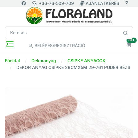
+36-76-509-709
AJÁNLATKÉRÉS
ür
0 Ft
BELÉPÉS/REGISZTRÁCIÓ
Főoldal
Dekoranyag
CSIPKE ANYAGOK
DEKOR ANYAG CSIPKE 29CMX5M 29-761 PUDER BÉZS