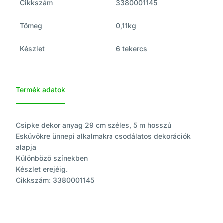
Cikkszám
3380001145
Tömeg
0,11kg
Készlet
6 tekercs
Termék adatok
Csipke dekor anyag 29 cm széles, 5 m hosszú
Esküvõkre ünnepi alkalmakra csodálatos dekorációk
alapja
Különbözõ színekben
Készlet erejéig.
Cikkszám: 3380001145