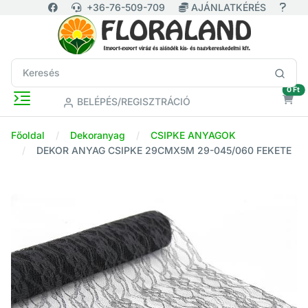
+36-76-509-709
AJÁNLATKÉRÉS
ür
0 Ft
BELÉPÉS/REGISZTRÁCIÓ
Főoldal
Dekoranyag
CSIPKE ANYAGOK
DEKOR ANYAG CSIPKE 29CMX5M 29-045/060 FEKETE