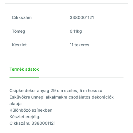
Cikkszám
3380001121
Tömeg
0,11kg
Készlet
11 tekercs
Termék adatok
Csipke dekor anyag 29 cm széles, 5 m hosszú
Esküvõkre ünnepi alkalmakra csodálatos dekorációk
alapja
Különbözõ színekben
Készlet erejéig.
Cikkszám: 3380001121