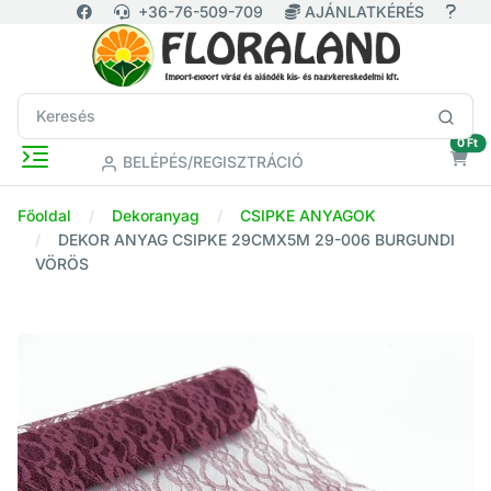
+36-76-509-709
AJÁNLATKÉRÉS
ür
0 Ft
BELÉPÉS/REGISZTRÁCIÓ
Főoldal
Dekoranyag
CSIPKE ANYAGOK
DEKOR ANYAG CSIPKE 29CMX5M 29-006 BURGUNDI
VÖRÖS