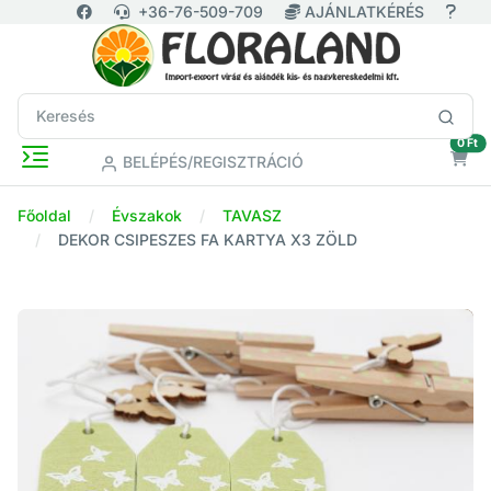
+36-76-509-709
AJÁNLATKÉRÉS
ür
0 Ft
BELÉPÉS/REGISZTRÁCIÓ
Főoldal
Évszakok
TAVASZ
DEKOR CSIPESZES FA KARTYA X3 ZÖLD