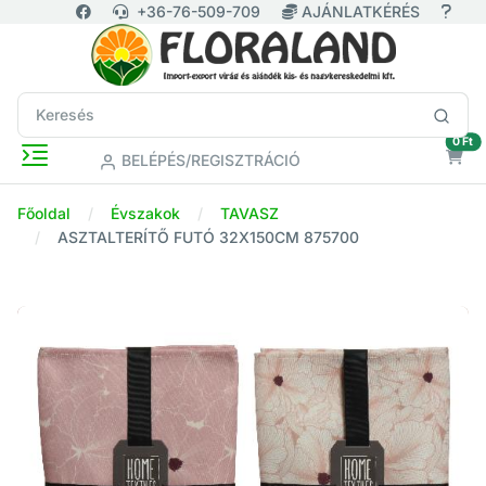
+36-76-509-709
AJÁNLATKÉRÉS
ür
0 Ft
BELÉPÉS/REGISZTRÁCIÓ
Főoldal
Évszakok
TAVASZ
ASZTALTERÍTŐ FUTÓ 32X150CM 875700