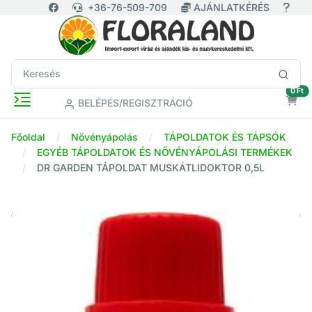
+36-76-509-709
AJÁNLATKÉRÉS
ür
0 Ft
BELÉPÉS/REGISZTRÁCIÓ
Főoldal
Növényápolás
TÁPOLDATOK ÉS TÁPSÓK
EGYÉB TÁPOLDATOK ÉS NÖVÉNYÁPOLÁSI TERMÉKEK
DR GARDEN TÁPOLDAT MUSKÁTLIDOKTOR 0,5L