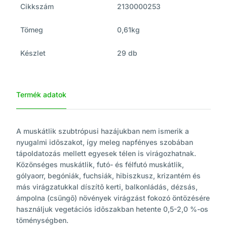
Cikkszám
2130000253
Tömeg
0,61kg
Készlet
29 db
Termék adatok
A muskátlik szubtrópusi hazájukban nem ismerik a
nyugalmi idõszakot, így meleg napfényes szobában
tápoldatozás mellett egyesek télen is virágozhatnak.
Közönséges muskátlik, futó- és félfutó muskátlik,
gólyaorr, begóniák, fuchsiák, hibiszkusz, krizantém és
más virágzatukkal díszítõ kerti, balkonládás, dézsás,
ámpolna (csüngõ) növények virágzást fokozó öntözésére
használjuk vegetációs idõszakban hetente 0,5-2,0 %-os
töménységben.